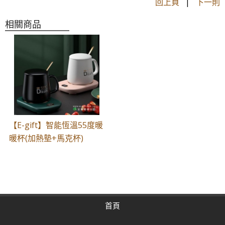
回上頁
|
下一則
相關商品
【E-gift】智能恆溫55度暖
暖杯(加熱墊+馬克杯)
首頁