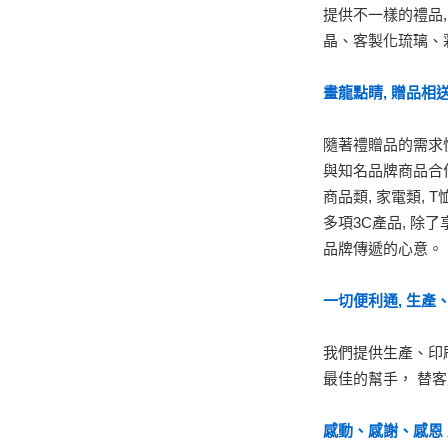
提供不一樣的禮品
晶
、
客製化琉璃
、
畫龍點睛, 贈品相送
隨著禮贈品的需求
與知名品牌商品合
商品類, 家電類,
多項3C產品, 除
品牌傳遞的心意。
一切便利通, 生產
我們提供生產、印
最佳的幫手
，
替客
感動、感謝、感恩