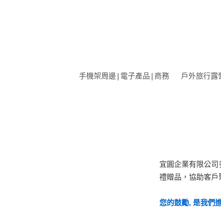
手機架周邊|電子產品|商務
戶外旅行露
宜圓企業有限公司
禮贈品
，
協助客戶
您的鼓勵, 是我們