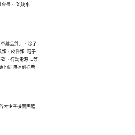
雕金畫
、
琉璃水
 卓越品質」
，
除了
具類
，
皮件類, 電子
身碟
、行動電源....
等
惠也同時達到送者
各大企業機關團體