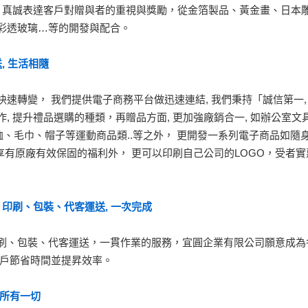
, 真誠表達客戶對贈與者的重視與獎勵
，
從金箔製品
、
黃金畫
、
日本
彩透玻璃…等的開發與配合。
, 生活相隨
快速轉變
，
我們提供電子商務平台做迅速連結, 我們秉持「誠信第一,
作, 提升禮品選購的種類
，再贈品方面, 更加強廠銷合一,
如辦公室文
 T恤、毛巾、帽子等運動商品類..等之外
，
更開發一系列電子商品如隨
了享有原廠有效保固的福利外
，
更可以印刷自己公司的LOGO
，
受者實
、印刷、包裝、代客運送, 一次完成
刷、包裝、代客運送
，
一貫作業的服務
，
宜圓企業有限公司願意成為
戶節省時間並提昇效率。
 所有一切