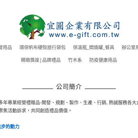
營用品
環保帆布硬殼旅行袋包
保溫瓶_燜燒罐_餐具
辦公室
精緻獎座|品牌禮品
竹木系
防疫健康用品
公司簡介
多年專業經營禮贈品-開發、規劃、製作、生產、行銷, 熱誠服務各大
聚焦活動訴求
，
共同創造禮品價值。
進步的動力