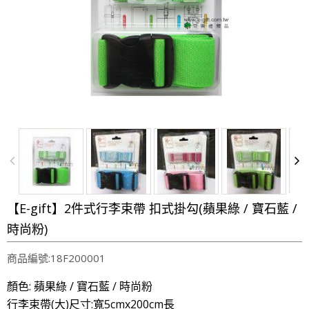
【E-gift】2件式行李束帶 扣式掛勾(蘋果綠 / 寶石藍 /
時尚粉)
商品編號:18F200001
顏色: 蘋果綠 / 寶石藍 / 時尚粉
行李束帶(大)尺寸:寬5cmx200cm長