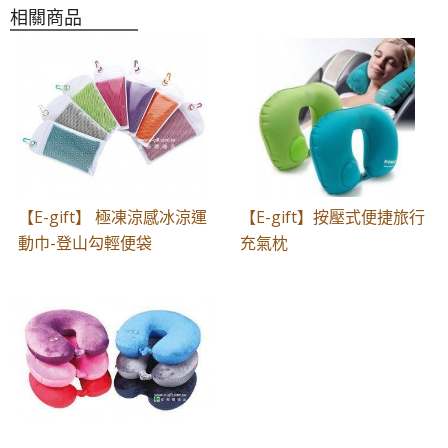
相關商品
【E-gift】 極凍涼感冰涼運
【E-gift】按壓式便捷旅行
動巾-登山勾輕便袋
充氣枕