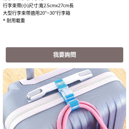
行李束帶(小)尺寸:寬2.5cmx27cm長
大型行李束帶適用20"~30"行李箱
* 耐用載重
我要詢問