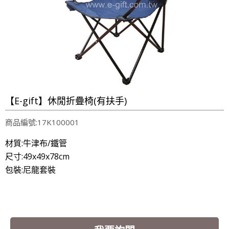
【E-gift】休閒折疊椅(有扶手)
商品編號:17K100001
材質:牛津布/鐵管
尺寸:49x49x78cm
包裝:尼龍套裝