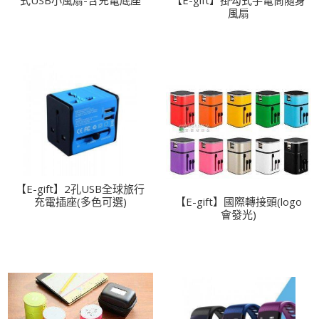
風扇
【E-gift】2孔USB全球旅行
充電插座(多色可選)
【E-gift】國際轉接頭(logo
會發光)