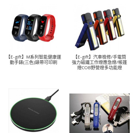
【E-gift】M系列智能健康運
【E-gift】汽車檢修/手電筒
動手錶(三色)錶帶可印刷
強力磁鐵工作燈應急燈/帳篷
燈COB野營燈多功能燈