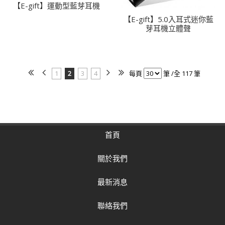
【E-gift】運動型藍芽耳機
【E-gift】5.0入耳式迷你藍
芽耳機立體聲
1
2
3
4
每頁
筆 /全 117 筆
首頁
關於我們
最新消息
聯絡我們