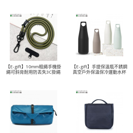
【E-gift】10mm粗繩手機掛
【E-gift】手提保溫瓶不銹鋼
繩可斜背耐用防丟失3C掛繩
真空戶外保溫保冷運動水杯