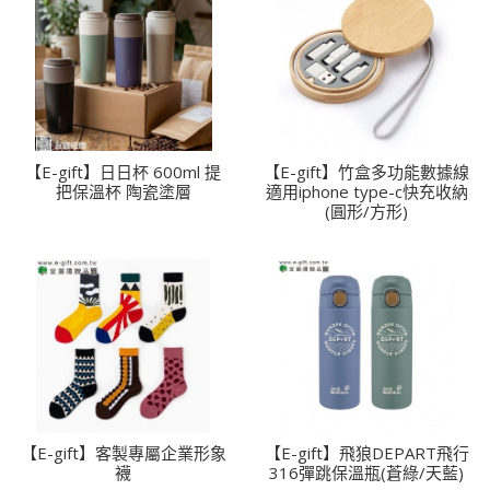
【E-gift】日日杯 600ml 提
【E-gift】竹盒多功能數據線
把保溫杯 陶瓷塗層
適用iphone type-c快充收納
(圓形/方形)
【E-gift】客製專屬企業形象
【E-gift】飛狼DEPART飛行
襪
316彈跳保溫瓶(蒼綠/天藍)