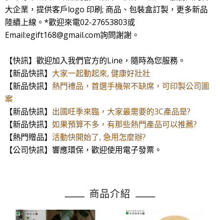
大企業，提供客戶logo 印刷; 商品、包裝盒訂製，更多新品
陸續上線。*歡迎來電02-27653803或
Email:egift168@gmail.com詢問謝謝。
【快訊】歡迎加入我們官方的Line，隨時為您服務。
【新品快訊】
大家一起動起來, 健康好壯壯
【新品快訊】
熱門禮品，首選手機架不缺席，可印製公司圖
案
【新品快訊】
出國旺季來臨，大家最需要的3C產品是?
【新品快訊】
如果預算不多，有那些熱門產品可以推薦?
【熱門贈品】
活動快開始了, 急用怎麼辦?
【公司快訊】響應環保，歡迎使用電子發票。
商品介紹