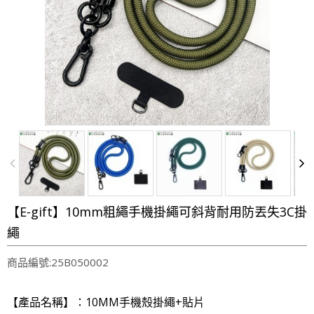
【E-gift】10mm粗繩手機掛繩可斜背耐用防丟失3C掛
繩
商品編號:25B050002
【產品名稱】：10MM手機殼掛繩+貼片