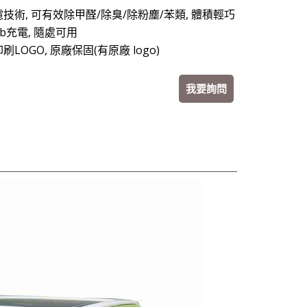
技術, 可有效除甲醛/除臭/除粉塵/苯類, 體積輕巧
sb充電, 隨處可用
LOGO, 原廠保固(有原廠 logo)
我要詢問