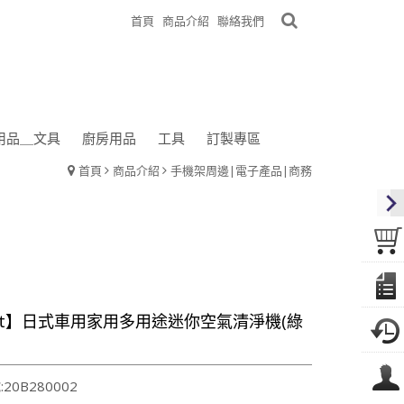
首頁
商品介紹
聯絡我們
用品＿文具
廚房用品
工具
訂製專區
首頁
商品介紹
手機架周邊|電子產品|商務
gift】日式車用家用多用途迷你空氣清淨機(綠
20B280002