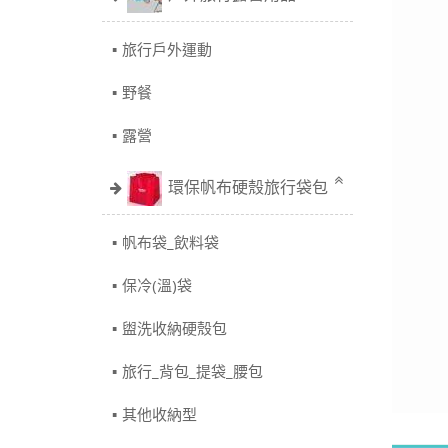
旅行戶外運動
野餐
露營
環保帆布硬殼旅行袋包
帆布袋_飲料袋
保冷(溫)袋
盥洗收納硬殼包
旅行_背包_提袋_腰包
其他收納型