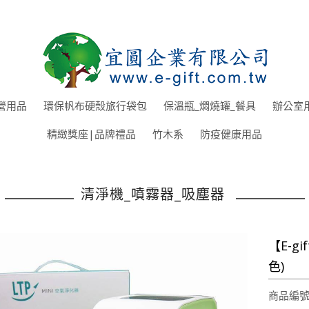
營用品
環保帆布硬殼旅行袋包
保溫瓶_燜燒罐_餐具
辦公室
精緻獎座|品牌禮品
竹木系
防疫健康用品
清淨機_噴霧器_吸塵器
【E-
色)
商品編號: