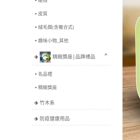
硬殼
皮質
絨毛類(含複合式)
趣味小物_其他
精緻獎座|品牌禮品
名品禮
精緻獎座
竹木系
防疫健康用品