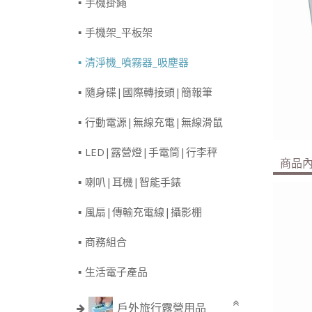
手機掛繩
手機架_平板架
清淨機_噴霧器_吸塵器
隨身碟|國際轉接頭|簡報筆
行動電源|無線充電|無線滑鼠
LED|露營燈|手電筒|行李秤
商品
喇叭|耳機|智能手錶
風扇|傳輸充電線|攝影棚
商務組合
生活電子產品
戶外旅行露營用品