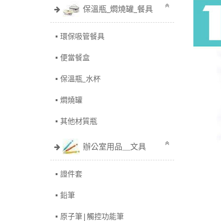
保溫瓶_燜燒罐_餐具
環保吸管餐具
便當餐盒
保溫瓶_水杯
燜燒罐
其他材質瓶
辦公室用品＿文具
證件套
鉛筆
原子筆|觸控功能筆