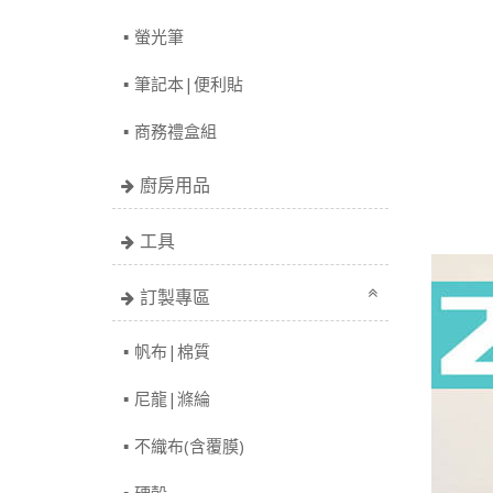
螢光筆
筆記本|便利貼
商務禮盒組
廚房用品
工具
訂製專區
帆布|棉質
尼龍|滌綸
不織布(含覆膜)