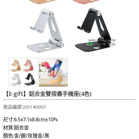
【E-gift】鋁合金雙摺疊手機座(4色)
商品編號:20I140001
尺寸:6.5x7.1x8.8cm±10%
材質:鋁合金
顏色:金/銀/玫瑰金/黑